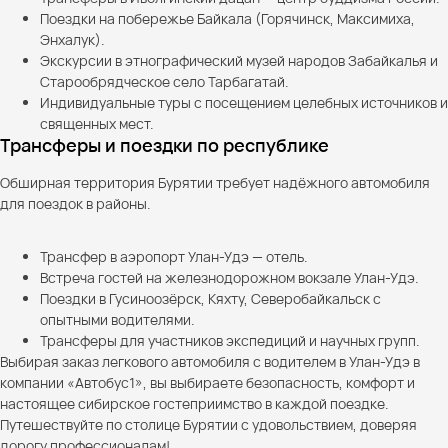
Поездки на побережье Байкала (Горячинск, Максимиха,
Энхалук).
Экскурсии в этнографический музей народов Забайкалья и
Старообрядческое село Тарбагатай.
Индивидуальные туры с посещением целебных источников и
священных мест.
Трансферы и поездки по республике
Обширная территория Бурятии требует надёжного автомобиля
для поездок в районы.
Трансфер в аэропорт Улан-Удэ — отель.
Встреча гостей на железнодорожном вокзале Улан-Удэ.
Поездки в Гусиноозёрск, Кяхту, Северобайкальск с
опытными водителями.
Трансферы для участников экспедиций и научных групп.
Выбирая заказ легкового автомобиля с водителем в Улан-Удэ в
компании «Автобус1», вы выбираете безопасность, комфорт и
настоящее сибирское гостеприимство в каждой поездке.
Путешествуйте по столице Бурятии с удовольствием, доверяя
дорогу профессионалам!