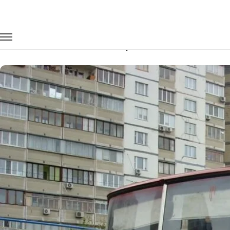
Главная
Автопарк
Автобусы
Ikarus Trumpf Junior
Заказать Ikarus Trumpf Junior с водит