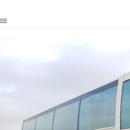
Главная
Автопарк
Автобусы
Scania
Заказать Scania с водителем в Улан-