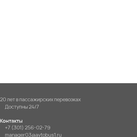
20 лет в пассажирских перевозках
Доступны 24/7
Контакты
+7 (301) 256-02-79
manager03@avtobus1.ru