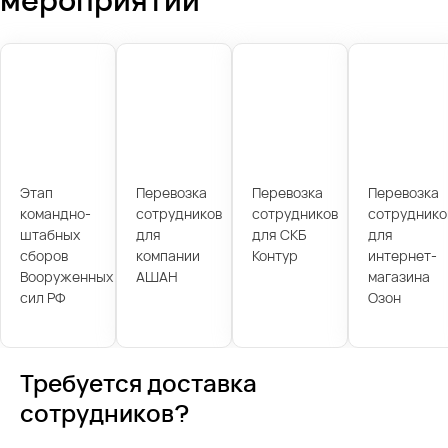
Этап
Перевозка
Перевозка
Перевозка
командно-
сотрудников
сотрудников
сотруднико
штабных
для
для СКБ
для
сборов
компании
Контур
интернет-
Вооруженных
АШАН
магазина
сил РФ
Озон
Требуется доставка
сотрудников?