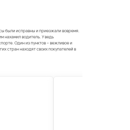
усы были исправны и приезжали вовремя.
м нахамил водитель. У ведь
порте. Один из пунктов – вежливое и
их стран находят своих покупателей в