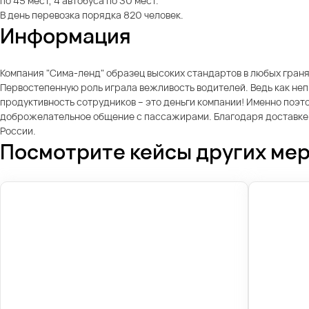
по 45 мест, 4 автобуса по 30 мест.
В день перевозка порядка 820 человек.
Информация
Компания "Сима-ленд" образец высоких стандартов в любых граня
Первостепенную роль играла вежливость водителей. Ведь как непр
продуктивность сотрудников – это деньги компании! Именно поэт
доброжелательное общение с пассажирами. Благодаря доставке со
России.
Посмотрите кейсы других ме